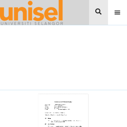
Memo Bendahari
Bil.01/2023 –
Penutupan akaun bagi
tahun 2023