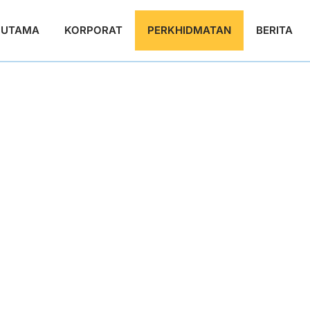
 UTAMA
KORPORAT
PERKHIDMATAN
BERITA
Permohonan Depos
Vendor