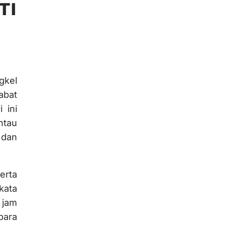
TI
gkel
abat
 ini
ntau
 dan
erta
kata
 jam
para